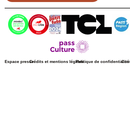
Espace presse
Crédits et mentions légales
Politique de confidentialité
Con