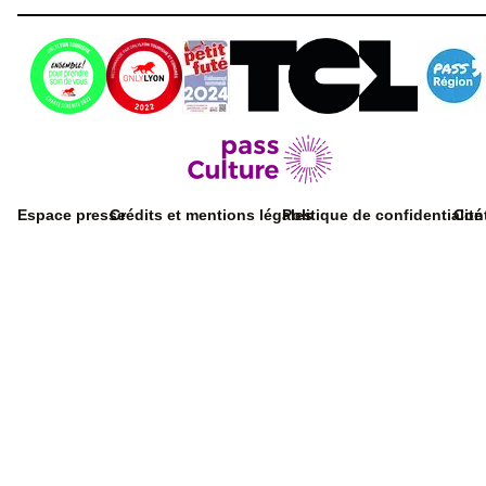
Espace presse
Crédits et mentions légales
Politique de confidentialité
Con