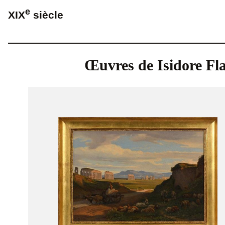
e
XIX
siècle
Œuvres de Isidore Fl