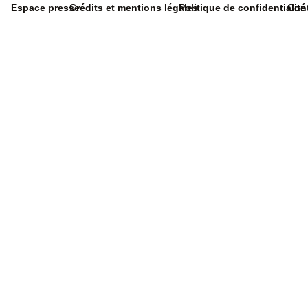
Espace presse
Crédits et mentions légales
Politique de confidentialité
Con