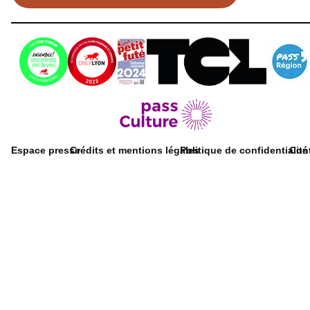
Espace presse
Crédits et mentions légales
Politique de confidentialité
Con