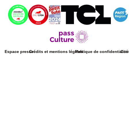
Espace presse
Crédits et mentions légales
Politique de confidentialité
Con