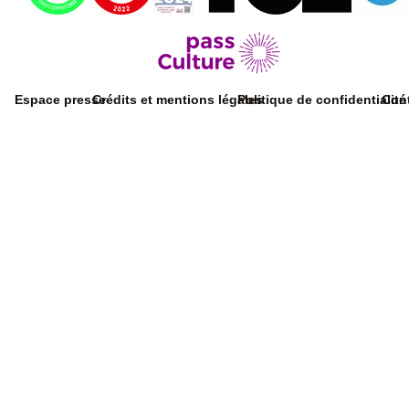
Espace presse
Crédits et mentions légales
Politique de confidentialité
Con